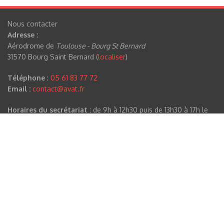
Nous contacter
Adresse :
Aérodrome de
Toulouse - Bourg St Bernard
31570 Bourg Saint Bernard (
localiser
)
Téléphone
:
05 61 83 77 72
Email :
contact@avat.fr
Horaires du secrétariat :
de 9h à 12h30 puis de 13h30 à 17h le
lundi, mardi, jeudi et vendredi
Contenu récent
Formation au pilotage de planeur - Promotion Hiver 2025
Déclaration de confidentialité et conformité RGPD
Marie, plus jeune pilote brevetée planeur d'Europe !
Stage féminin 2025
Stage de printemps : apprenez à piloter un planeur dès 14