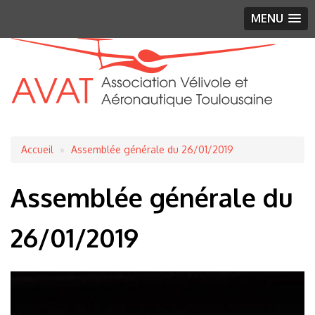
MENU
Fil
Accueil
Assemblée générale du 26/01/2019
d'Ariane
Assemblée générale du
26/01/2019