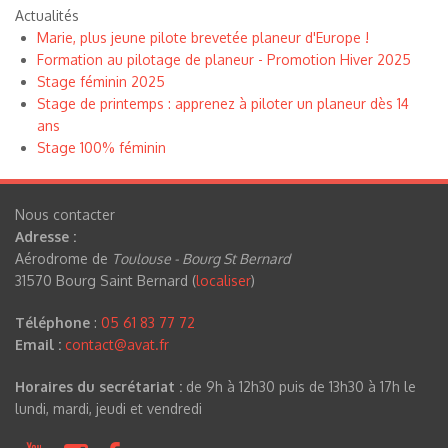
Actualités
Marie, plus jeune pilote brevetée planeur d'Europe !
Formation au pilotage de planeur - Promotion Hiver 2025
Stage féminin 2025
Stage de printemps : apprenez à piloter un planeur dès 14
ans
Stage 100% féminin
Nous contacter
Adresse :
Aérodrome de
Toulouse - Bourg St Bernard
31570 Bourg Saint Bernard (
localiser
)
Téléphone
:
05 61 83 77 72
Email :
contact@avat.fr
Horaires du secrétariat :
de 9h à 12h30 puis de 13h30 à 17h le
lundi, mardi, jeudi et vendredi