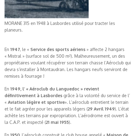
MORANE 315 en 1948 à Lasbordes utilisé pour tracter les
planeurs.
En
1947
, le «
Service des sports aériens
» affecte 2 hangars
« Mistral » (surface sol de 500 m²). Malheureusement, un des
propriétaires voulant récupérer son terrain chasse l’Aéroclub qui
devra s’installer à Montaudran. Les hangars neufs serviront de
remises à fourrage !
En
1949
, l’ « Aéroclub du Languedoc » revient
définitivement à Lasbordes
grâce à la volonté du service de l’
«
Aviation légère et sportive
». L’aéroclub entretient le terrain
et le fait agréer pour les appareils légers (
29 Avril 1949
). L’état
achète les terrains par expropriation. L’aérodrome est ouvert à
la C.A.P. et inspecté (
21 mai 1955
).
En
1950
, l’aéroclub construit le club house appelé «
Maison de