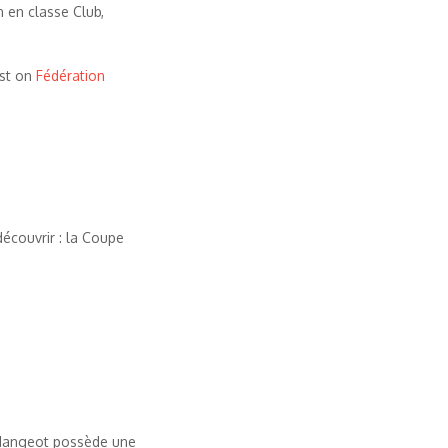
n en classe Club,
rst on
Fédération
découvrir : la Coupe
t Mangeot possède une