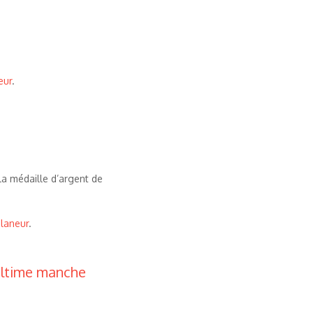
eur
.
la médaille d’argent de
Planeur
.
’ultime manche