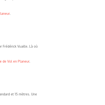
Planeur
.
r Frédérick Vuaille. Là où
e de Vol en Planeur
.
andard et 15 mètres. Une