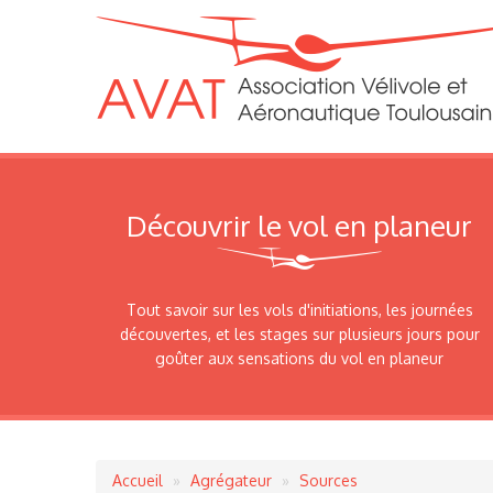
Découvrir le vol en planeur
Tout savoir sur les vols d'initiations, les journées
découvertes, et les stages sur plusieurs jours pour
goûter aux sensations du vol en planeur
Accueil
Agrégateur
Sources
Fil