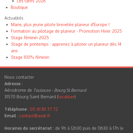
Les tarifs 2026
Boutique
Actualités
Marie, plus jeune pilote brevetée planeur d'Europe !
Formation au pilotage de planeur - Promotion Hiver 2025
Stage féminin 2025
Stage de printemps : apprenez à piloter un planeur dès 14
ans
Stage 100% féminin
Nous contacter
Adresse :
Aérodrome de
Toulouse - Bourg St Bernard
31570 Bourg Saint Bernard (
localiser
)
Téléphone
:
05 61 83 77 72
Email :
contact@avat.fr
Horaires du secrétariat :
de 9h à 12h30 puis de 13h30 à 17h le