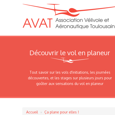
Découvrir le vol en planeur
Tout savoir sur les vols d'initiations, les journées
découvertes, et les stages sur plusieurs jours pour
goûter aux sensations du vol en planeur
Accueil
Ça plane pour elles !
Fil