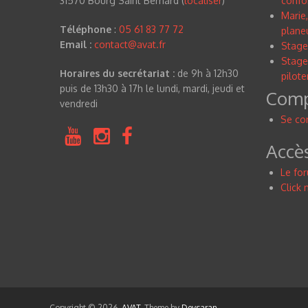
31570 Bourg Saint Bernard (
localiser
)
confo
Marie,
Téléphone
:
05 61 83 77 72
planeu
Email :
contact@avat.fr
Stage
Stage
Horaires du secrétariat :
de 9h à 12h30
pilote
puis de 13h30 à 17h le lundi, mardi, jeudi et
Compt
vendredi
Se co
Accè
Le fo
Click 
Copyright © 2026,
AVAT
. Theme by
Devsaran
.