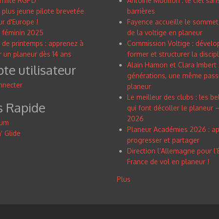
rmité RGPD
Antoine Motillon : le ciel san
 plus jeune pilote brevetée
barrières
r d'Europe !
Fayence accueille le sommet
 féminin 2025
de la voltige en planeur
 de printemps : apprenez à
Commission Voltige : dévelo
r un planeur dès 14 ans
former et structurer la discip
Alain Hamon et Clara Imbert 
e utilisateur
générations, une même pass
nnecter
planeur
Le meilleur des clubs : les be
s Rapide
qui font décoller le planeur – 
2026
rum
Planeur Académies 2026 : ap
n
'
Glide
progresser et partager
Direction l’Allemagne pour l’
France de vol en planeur !
Plus