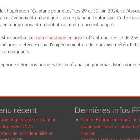
t l’opération “Ça plane pour elles” les 29 et 30 juin 2024, et l'Assoc
à cet événement en tant que club de planeur Toulousain. Cette initiati
n leur proposant un tarif attractif et un accueil adapté.
est disponible
sur notre boutique en ligne
, offrant une remise de 25€ s
conditions météo. En cas d'empêchement ou de mauvaise météo, le bil
 accompagnants.
téléphone selon nos horaires de secrétariat ou par email. Nous somm
enu récent
Dernières infos F
tion au pilotage de planeur -
Dorine Bourneton, marraine 
tion Hiver 2025
plane pour tous » : ouvrir le c
ation de confidentialité et
chacun