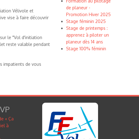
Formation au pilotage
de planeur -
iation Vélivole et
Promotion Hiver 2025
ve vise à faire découvrir
Stage féminin 2025
Stage de printemps :
apprenez à piloter un
ur le "Vol d'initiation
planeur dès 14 ans
let reste valable pendant
Stage 100% féminin
es impatients de vous
FVP
de « Ça
iel à