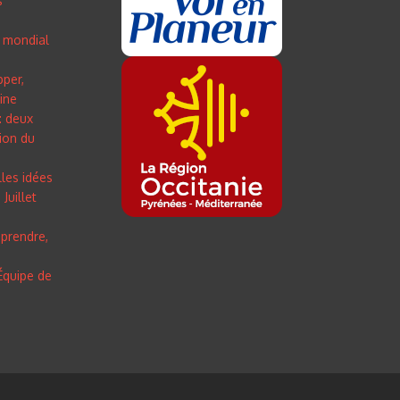
s
 mondial
pper,
line
: deux
ion du
lles idées
Juillet
prendre,
Équipe de