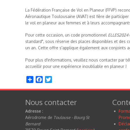
La Fédération Française de Vol en Planeur (FFVP) recondui
Aéronautique Toulousaine (AVAT) est fière de participer 
le vol en planeur aux femmes et à leurs accompagnants e
Pour cette occasion, un code promotionnel
ELLES2024
standard", sous réserve des places disponibles et des 
un an. Cette offre s'applique également aux conjoints
Pour plus d'informations, veuillez nous contacter par 
accueillir pour une expérience inoubliable en planeur !
Share
Facebook
Twitter
Nous contacter
Cont
Adresse :
Forma
Aérodrome de
Toulouse - Bourg St
Promo
Bernard
Déclar