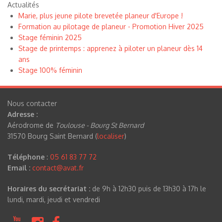
Actualités
Marie, plus jeune pilote brevetée planeur d'Europe !
Formation au pilotage de planeur - Promotion Hiver 2025
Stage féminin 2025
Stage de printemps : apprenez à piloter un planeur dès 14
ans
Stage 100% féminin
Nous contacter
Adresse :
Aérodrome de
Toulouse - Bourg St Bernard
31570 Bourg Saint Bernard (
localiser
)
Téléphone
:
05 61 83 77 72
Email :
contact@avat.fr
Horaires du secrétariat :
de 9h à 12h30 puis de 13h30 à 17h le
lundi, mardi, jeudi et vendredi