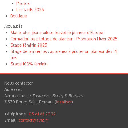
Photos
Les tarifs 2026
Boutique
Actualités
Marie, plus jeune pilote brevetée planeur d'Europe !
Formation au pilotage de planeur - Promotion Hiver 2025
Stage féminin 2025
Stage de printemps : apprenez à piloter un planeur dès 14
ans
Stage 100% féminin
Nous contacter
Adresse :
Aérodrome de
Toulouse - Bourg St Bernard
31570 Bourg Saint Bernard (
localiser
)
Téléphone
:
05 61 83 77 72
Email :
contact@avat.fr