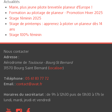
Actualités
Marie, plus jeune pilote brevetée planeur d'Europe !
Formation au pilotage de planeur - Promotion Hiver 2025
Stage féminin 2025
Stage de printemps : apprenez à piloter un planeur dès 14
ans
Stage 100% féminin
Nous contacter
Adresse :
Aérodrome de
Toulouse - Bourg St Bernard
31570 Bourg Saint Bernard (
localiser
)
Téléphone
:
05 61 83 77 72
Email :
contact@avat.fr
Horaires du secrétariat :
de 9h à 12h30 puis de 13h30 à 17h le
lundi, mardi, jeudi et vendredi