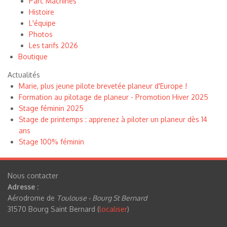
Parc Machines
Histoire
L'équipe
Photos
Les tarifs 2026
Boutique
Actualités
Marie, plus jeune pilote brevetée planeur d'Europe !
Formation au pilotage de planeur - Promotion Hiver 2025
Stage féminin 2025
Stage de printemps : apprenez à piloter un planeur dès 14
ans
Stage 100% féminin
Nous contacter
Adresse :
Aérodrome de
Toulouse - Bourg St Bernard
31570 Bourg Saint Bernard (
localiser
)