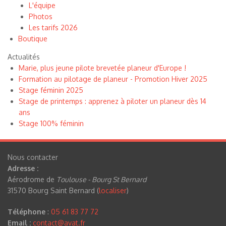
L'équipe
Photos
Les tarifs 2026
Boutique
Actualités
Marie, plus jeune pilote brevetée planeur d'Europe !
Formation au pilotage de planeur - Promotion Hiver 2025
Stage féminin 2025
Stage de printemps : apprenez à piloter un planeur dès 14
ans
Stage 100% féminin
Nous contacter
Adresse :
Aérodrome de
Toulouse - Bourg St Bernard
31570 Bourg Saint Bernard (
localiser
)
Téléphone
:
05 61 83 77 72
Email :
contact@avat.fr