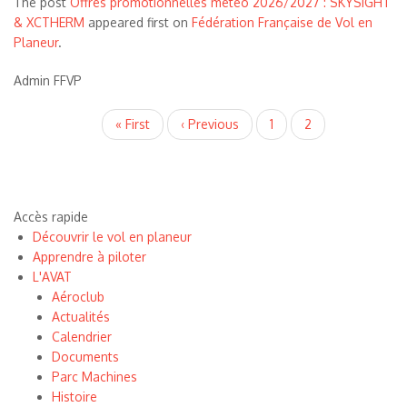
The post
Offres promotionnelles météo 2026/2027 : SKYSIGHT
& XCTHERM
appeared first on
Fédération Française de Vol en
Planeur
.
Admin FFVP
Pagination
Première
« First
Page
‹ Previous
Page
1
Page
2
page
précédente
courante
Accès rapide
Découvrir le vol en planeur
Apprendre à piloter
L'AVAT
Aéroclub
Actualités
Calendrier
Documents
Parc Machines
Histoire