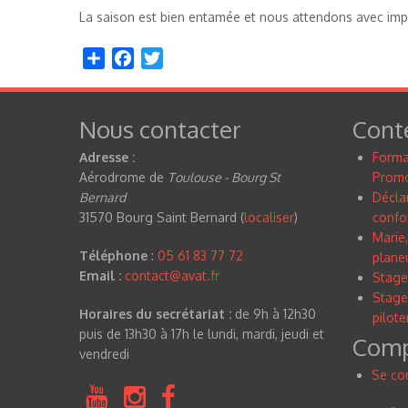
La saison est bien entamée et nous attendons avec impa
Share
Facebook
Twitter
Nous contacter
Cont
Adresse :
Forma
Aérodrome de
Toulouse - Bourg St
Promo
Bernard
Déclar
31570 Bourg Saint Bernard (
localiser
)
confo
Marie,
Téléphone
:
05 61 83 77 72
planeu
Email :
contact@avat.fr
Stage
Stage
Horaires du secrétariat :
de 9h à 12h30
pilote
puis de 13h30 à 17h le lundi, mardi, jeudi et
Compt
vendredi
Se co