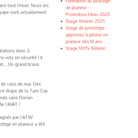
Formation au pilotage
re tout l’hiver. Nous les
de planeur -
quipe sont actuellement
Promotion Hiver 2025
Stage féminin 2025
Stage de printemps :
apprenez à piloter un
planeur dès 14 ans
Stage 100% féminin
citations donc à
 vols en sécurité ! Il
et... Un grand bravo
e de celui de mai. Des
ère étape de la Tarn Cup
mais sans Florian
e l’AVAT !
pagnés par l’ATVV
oltige en planeur a été