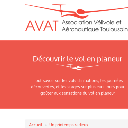
Découvrir le vol en planeur
Tout savoir sur les vols d'initiations, les journées
découvertes, et les stages sur plusieurs jours pour
goûter aux sensations du vol en planeur
Accueil
Un printemps radieux
Fil