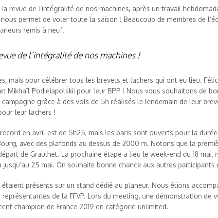
la revue de l’intégralité de nos machines, après un travail hebdomadai
i nous permet de voler toute la saison ! Beaucoup de membres de l’é
laneurs remis à neuf.
evue de l’intégralité de nos machines !
, mais pour célébrer tous les brevets et lachers qui ont eu lieu. Féli
 Mikhaïl Podieiapolskii pour leur BPP ! Nous vous souhaitons de bons
 campagne grâce à des vols de 5h réalisés le lendemain de leur brev
pour leur lachers !
 record en avril est de 5h25, mais les paris sont ouverts pour la duré
e Bourg, avec des plafonds au dessus de 2000 m. Notons que la premi
 départ de Graulhet. La prochaine étape a lieu le week-end du 18 mai, 
 jusqu’au 25 mai. On souhaite bonne chance aux autres participants d
AT étaient présents sur un stand dédié au planeur. Nous étions accom
s représentantes de la FFVP. Lors du meeting, une démonstration de v
écent champion de France 2019 en catégorie unlimited.