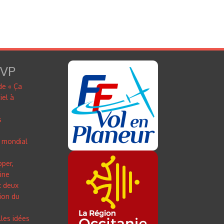
FVP
de « Ça
iel à
s
 mondial
pper,
line
: deux
ion du
lles idées