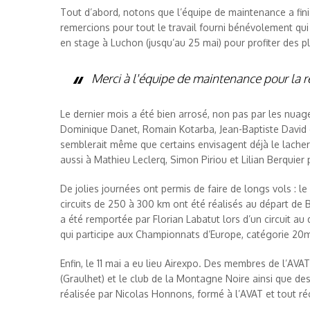
Tout d’abord, notons que l’équipe de maintenance a fini 
remercions pour tout le travail fourni bénévolement qu
en stage à Luchon (jusqu’au 25 mai) pour profiter des p
Merci à l'équipe de maintenance pour la r
Le dernier mois a été bien arrosé, non pas par les nuages
Dominique Danet, Romain Kotarba, Jean-Baptiste David et
semblerait même que certains envisagent déjà le lacher
aussi à Mathieu Leclerq, Simon Piriou et Lilian Berquier 
De jolies journées ont permis de faire de longs vols : le
circuits de 250 à 300 km ont été réalisés au départ d
a été remportée par Florian Labatut lors d’un circuit au
qui participe aux Championnats d’Europe, catégorie 20m
Enfin, le 11 mai a eu lieu Airexpo. Des membres de l’AV
(Graulhet) et le club de la Montagne Noire ainsi que de
réalisée par Nicolas Honnons, formé à l’AVAT et tout r