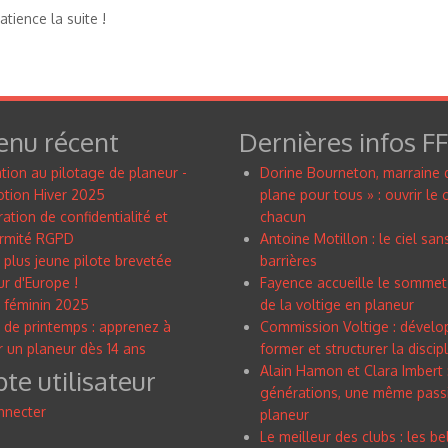
tience la suite !
enu récent
Dernières infos F
tion au pilotage de planeur -
Dorine Bourneton, marraine 
tion Hiver 2025
plane pour tous » : ouvrir le c
ation de confidentialité et
chacun
rmité RGPD
Antoine Motillon : le ciel san
 plus jeune pilote brevetée
barrières
r d'Europe !
Fayence accueille le sommet
 féminin 2025
de la voltige en planeur
 de printemps : apprenez à
Commission Voltige : dévelo
r un planeur dès 14 ans
former et structurer la discip
Alain Hamon et Clara Imbert 
e utilisateur
générations, une même pass
nnecter
planeur
Le meilleur des clubs : les be