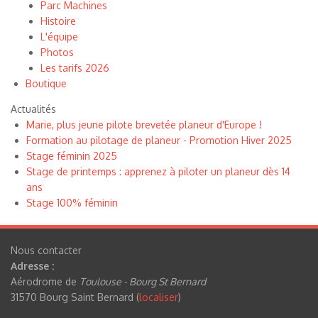
Parc Machines
Histoire
L'équipe
Photos
Les tarifs 2026
Boutique
Actualités
Marie, plus jeune pilote brevetée planeur d'Europe !
Formation au pilotage de planeur - Promotion Hiver 2025
Stage féminin 2025
Stage de printemps : apprenez à piloter un planeur dès 14
ans
Stage 100% féminin
Nous contacter
Adresse :
Aérodrome de
Toulouse - Bourg St Bernard
31570 Bourg Saint Bernard (
localiser
)