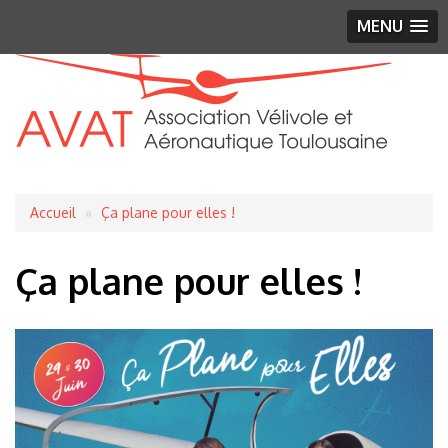
MENU
Fil
Accueil
Ça plane pour elles !
d'Ariane
Ça plane pour elles !