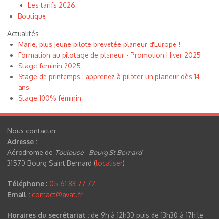
Les tarifs 2026
Boutique
Actualités
Marie, plus jeune pilote brevetée planeur d'Europe !
Formation au pilotage de planeur - Promotion Hiver 2025
Stage féminin 2025
Stage de printemps : apprenez à piloter un planeur dès 14
ans
Stage 100% féminin
Nous contacter
Adresse :
Aérodrome de
Toulouse - Bourg St Bernard
31570 Bourg Saint Bernard (
localiser
)
Téléphone
:
05 61 83 77 72
Email :
contact@avat.fr
Horaires du secrétariat :
de 9h à 12h30 puis de 13h30 à 17h le