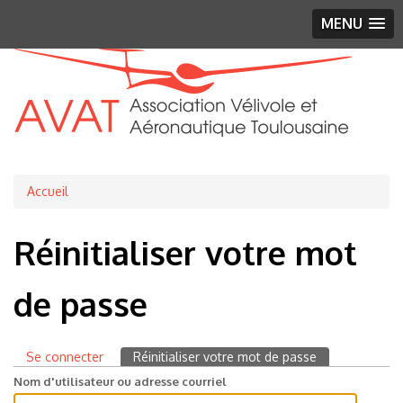
MENU
Fil
Accueil
d'Ariane
Réinitialiser votre mot
de passe
Primary
Se connecter
Réinitialiser votre mot de passe
(onglet
actif)
tabs
Nom d'utilisateur ou adresse courriel