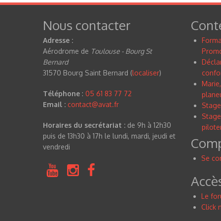
Nous contacter
Cont
Adresse :
Forma
Aérodrome de
Toulouse - Bourg St
Promo
Bernard
Déclar
31570 Bourg Saint Bernard (
localiser
)
confo
Marie,
Téléphone
:
05 61 83 77 72
planeu
Email :
contact@avat.fr
Stage
Stage
Horaires du secrétariat :
de 9h à 12h30
pilote
puis de 13h30 à 17h le lundi, mardi, jeudi et
Compt
vendredi
Se co
Accè
Le fo
Click 