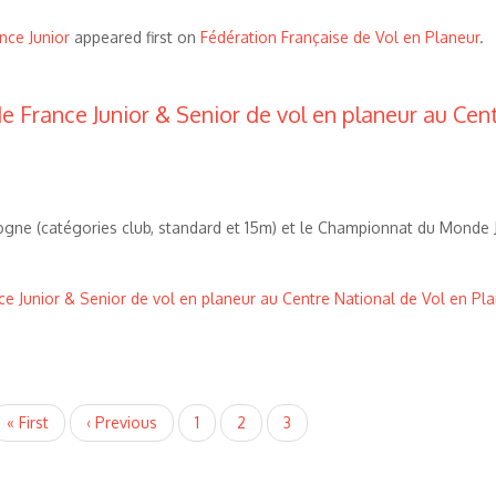
nce Junior
appeared first on
Fédération Française de Vol en Planeur
.
 France Junior & Senior de vol en planeur au Cen
logne (catégories club, standard et 15m) et le Championnat du Monde 
e Junior & Senior de vol en planeur au Centre National de Vol en Pl
Première
« First
Page
‹ Previous
Page
1
Page
2
Page
3
page
précédente
courante