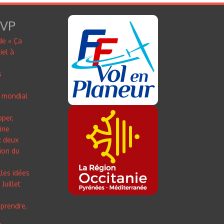
FVP
de « Ça
iel à
s
 mondial
pper,
line
: deux
ion du
lles idées
Juillet
prendre,