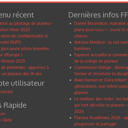
enu récent
Dernières infos F
tion au pilotage de planeur -
Dorine Bourneton, marraine 
tion Hiver 2025
plane pour tous » : ouvrir le c
ation de confidentialité et
chacun
rmité RGPD
Antoine Motillon : le ciel san
 plus jeune pilote brevetée
barrières
r d'Europe !
Fayence accueille le sommet
 féminin 2025
de la voltige en planeur
 de printemps : apprenez à
Commission Voltige : dévelo
r un planeur dès 14 ans
former et structurer la discip
Alain Hamon et Clara Imbert 
e utilisateur
générations, une même pass
nnecter
planeur
Le meilleur des clubs : les be
s Rapide
qui font décoller le planeur – 
2026
rum
Planeur Académies 2026 : ap
n
'
Glide
progresser et partager